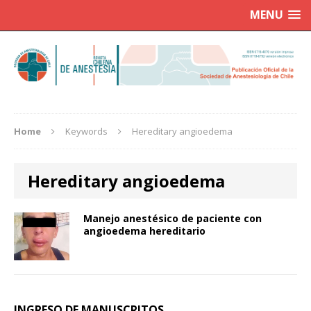
MENU
Home
Keywords
Hereditary angioedema
Hereditary angioedema
Manejo anestésico de paciente con
angioedema hereditario
INGRESO DE MANUSCRITOS