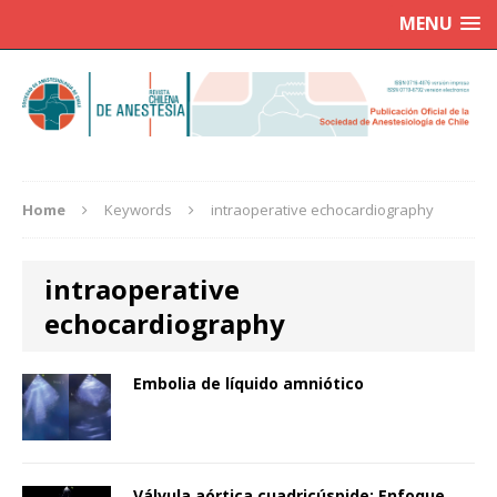
MENU
Home
Keywords
intraoperative echocardiography
intraoperative
echocardiography
Embolia de líquido amniótico
Válvula aórtica cuadricúspide: Enfoque