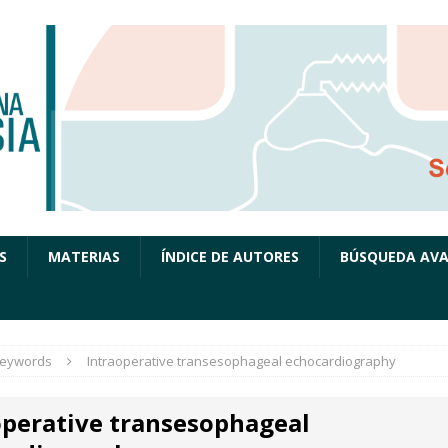
S
MATERIAS
ÍNDICE DE AUTORES
BÚSQUEDA AV
eywords
Intraoperative transesophageal echocardiography
operative transesophageal