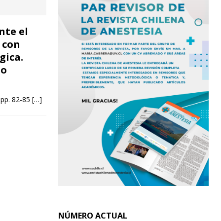
nte el
 con
gica.
to
 pp. 82-85
[…]
NÚMERO ACTUAL