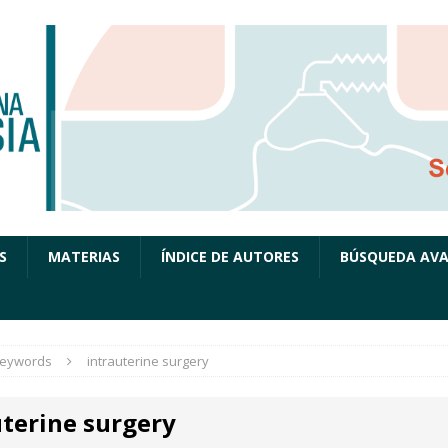
S
MATERIAS
ÍNDICE DE AUTORES
BÚSQUEDA AV
eywords
intrauterine surgery
uterine surgery