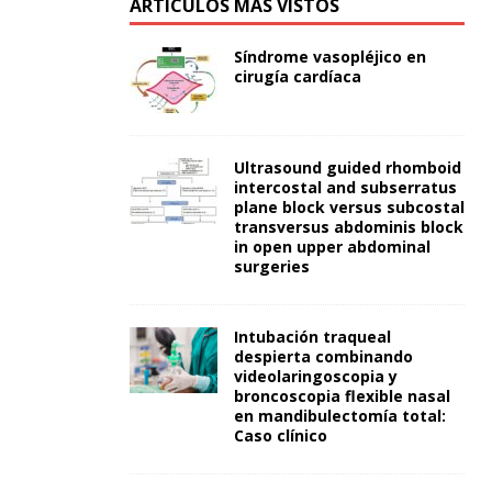
ARTÍCULOS MÁS VISTOS
Síndrome vasopléjico en
cirugía cardíaca
Ultrasound guided rhomboid
intercostal and subserratus
plane block versus subcostal
transversus abdominis block
in open upper abdominal
surgeries
Intubación traqueal
despierta combinando
videolaringoscopia y
broncoscopia flexible nasal
en mandibulectomía total:
Caso clínico