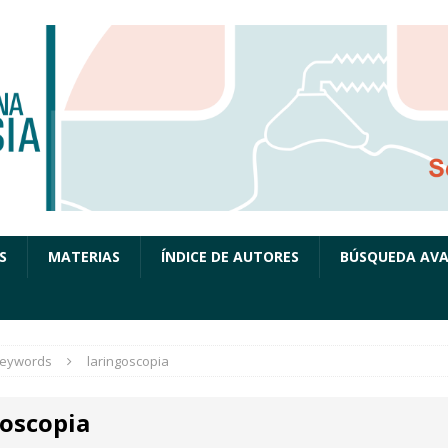
S
MATERIAS
ÍNDICE DE AUTORES
BÚSQUEDA AV
eywords
laringoscopia
goscopia