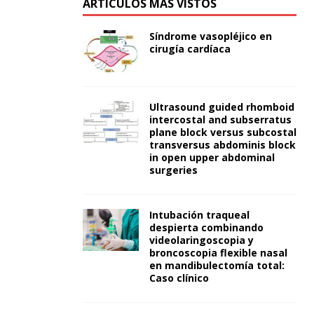
ARTÍCULOS MÁS VISTOS
Síndrome vasopléjico en
cirugía cardíaca
Ultrasound guided rhomboid
intercostal and subserratus
plane block versus subcostal
transversus abdominis block
in open upper abdominal
surgeries
Intubación traqueal
despierta combinando
videolaringoscopia y
broncoscopia flexible nasal
en mandibulectomía total:
Caso clínico