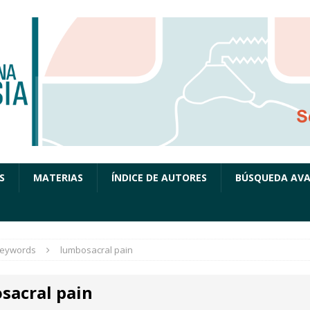
S
MATERIAS
ÍNDICE DE AUTORES
BÚSQUEDA AV
eywords
lumbosacral pain
sacral pain