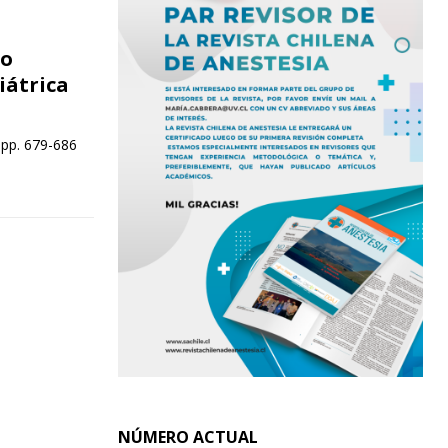
to
iátrica
 pp. 679-686
NÚMERO ACTUAL