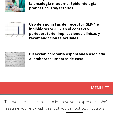
la oncología moderna: Epidemiología,
pronóstico, trayectorias
Uso de agonistas del receptor GLP-1 e
inhibidores SGLT2 en el contexto
perioperatorio: Implicaciones clínicas y
recomendaciones actuales
Disección coronaria espontánea asociada
al embarazo: Reporte de caso
MENU
Copyright © 2025 | Publicación Oficial de la Sociedad de Médicos
This website uses cookies to improve your experience. We'll
Anestesiólogos de Chile|
Enviar Email
| Producción: Editorial Iku
assume you're ok with this, but you can opt-out if you wish.
Ltda.| This work is licensed under Creative Commons Attribution 4.0