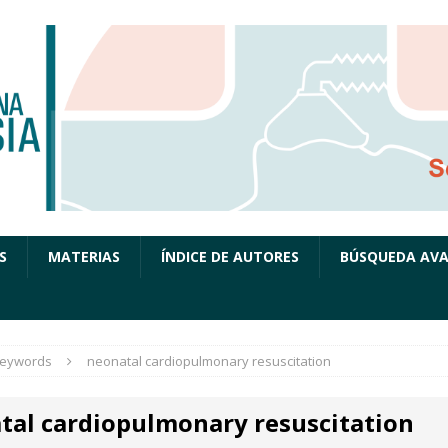
S
MATERIAS
ÍNDICE DE AUTORES
BÚSQUEDA AV
eywords
neonatal cardiopulmonary resuscitation
tal cardiopulmonary resuscitation