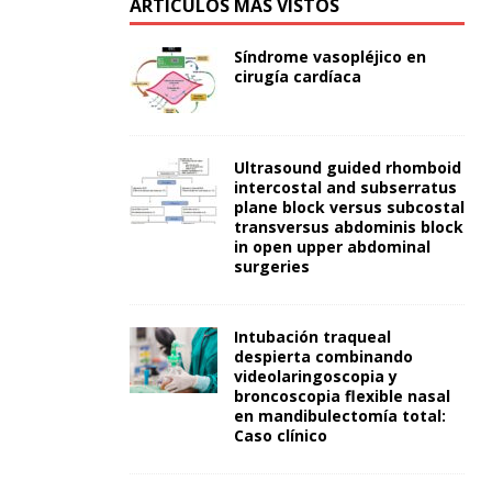
ARTÍCULOS MÁS VISTOS
Síndrome vasopléjico en
cirugía cardíaca
Ultrasound guided rhomboid
intercostal and subserratus
plane block versus subcostal
transversus abdominis block
in open upper abdominal
surgeries
Intubación traqueal
despierta combinando
videolaringoscopia y
broncoscopia flexible nasal
en mandibulectomía total:
Caso clínico