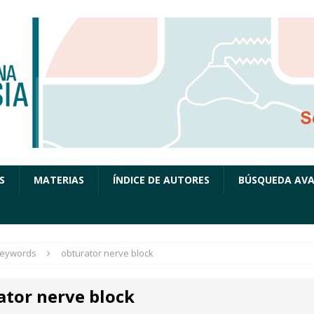
S
MATERIAS
ÍNDICE DE AUTORES
BÚSQUEDA AV
eywords
obturator nerve block
ator nerve block