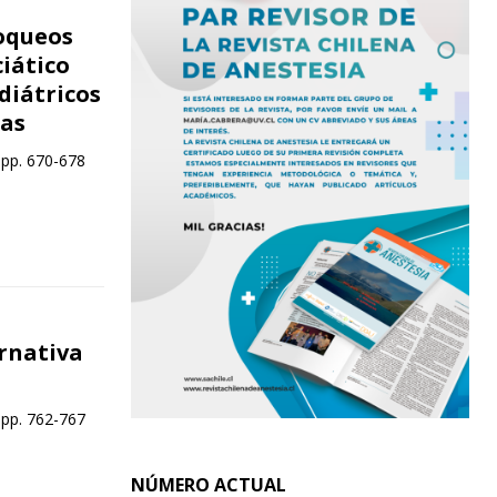
loqueos
ciático
diátricos
as
 pp. 670-678
rnativa
 pp. 762-767
NÚMERO ACTUAL