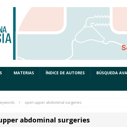
S
MATERIAS
ÍNDICE DE AUTORES
BÚSQUEDA AV
eywords
open upper abdominal surgeries
upper abdominal surgeries