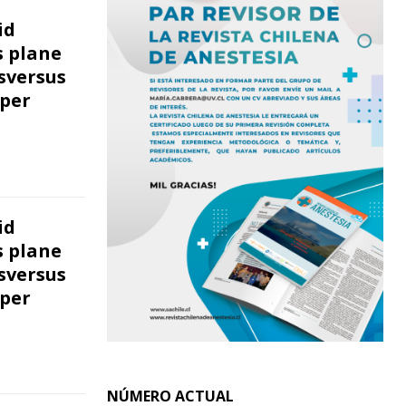
id
s plane
sversus
pper
id
s plane
sversus
pper
NÚMERO ACTUAL