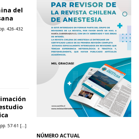
aina del
sana
 pp. 426-432
timación
 estudio
ica
 pp. 57-61
[…]
NÚMERO ACTUAL