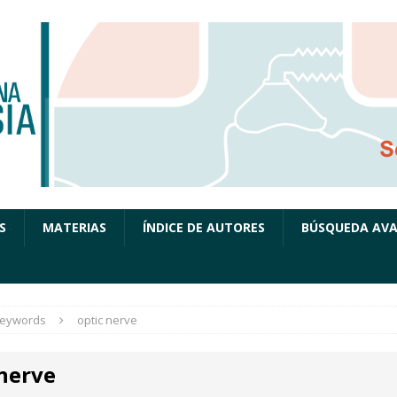
S
MATERIAS
ÍNDICE DE AUTORES
BÚSQUEDA AV
eywords
optic nerve
 nerve