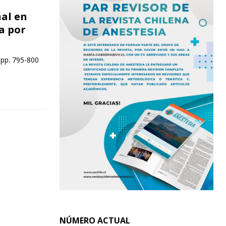
al en
a por
 pp. 795-800
NÚMERO ACTUAL