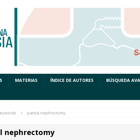
S
MATERIAS
ÍNDICE DE AUTORES
BÚSQUEDA AV
eywords
partial nephrectomy
al nephrectomy