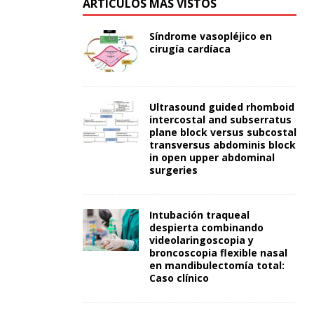
ARTÍCULOS MÁS VISTOS
Síndrome vasopléjico en
cirugía cardíaca
Ultrasound guided rhomboid
intercostal and subserratus
plane block versus subcostal
transversus abdominis block
in open upper abdominal
surgeries
Intubación traqueal
despierta combinando
videolaringoscopia y
broncoscopia flexible nasal
en mandibulectomía total:
Caso clínico