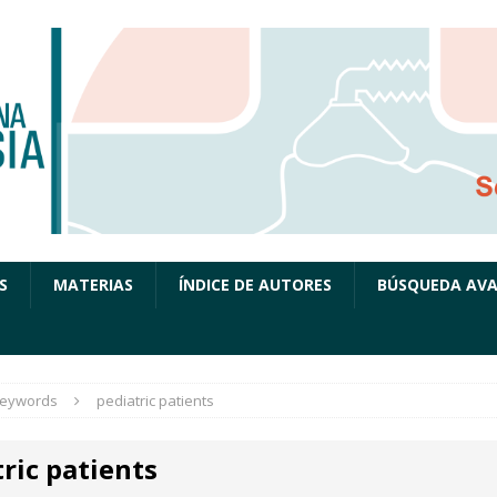
S
MATERIAS
ÍNDICE DE AUTORES
BÚSQUEDA AV
eywords
pediatric patients
ric patients