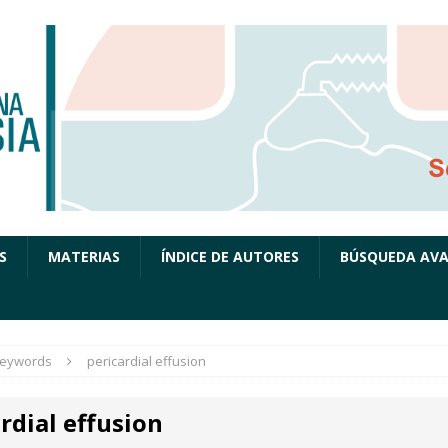
S
MATERIAS
ÍNDICE DE AUTORES
BÚSQUEDA AV
eywords
pericardial effusion
rdial effusion