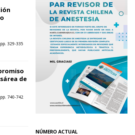
ción
to
 pp. 329-335
promiso
sárea de
 pp. 740-742
NÚMERO ACTUAL