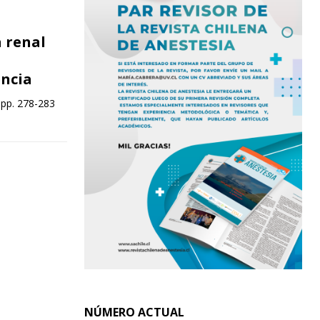
a renal
encia
 pp. 278-283
NÚMERO ACTUAL