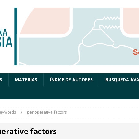
S
MATERIAS
ÍNDICE DE AUTORES
BÚSQUEDA AV
eywords
perioperative factors
erative factors