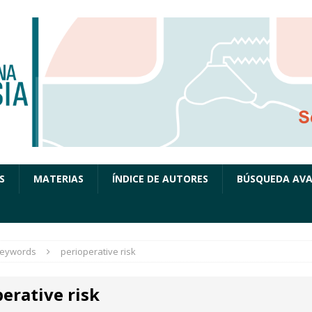
S
MATERIAS
ÍNDICE DE AUTORES
BÚSQUEDA AV
eywords
perioperative risk
erative risk