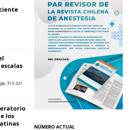
ciente
]
el
 escalas
 pp. 313-321
peratorio
e los
tatinas
NÚMERO ACTUAL