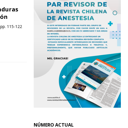
aduras
ión
 pp. 115-122
NÚMERO ACTUAL