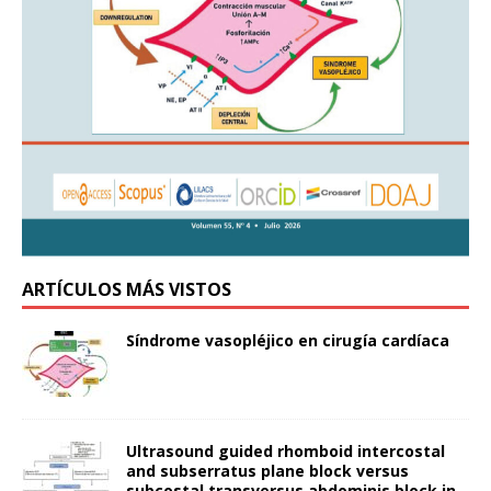
ARTÍCULOS MÁS VISTOS
Síndrome vasopléjico en cirugía cardíaca
Ultrasound guided rhomboid intercostal
and subserratus plane block versus
subcostal transversus abdominis block in