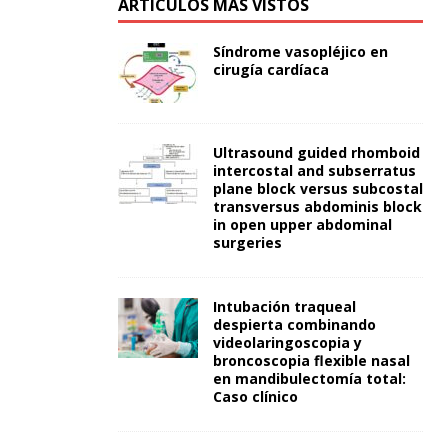
ARTÍCULOS MÁS VISTOS
Síndrome vasopléjico en
cirugía cardíaca
Ultrasound guided rhomboid
intercostal and subserratus
plane block versus subcostal
transversus abdominis block
in open upper abdominal
surgeries
Intubación traqueal
despierta combinando
videolaringoscopia y
broncoscopia flexible nasal
en mandibulectomía total:
Caso clínico