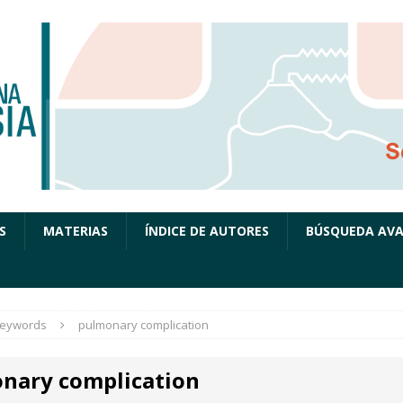
S
MATERIAS
ÍNDICE DE AUTORES
BÚSQUEDA AV
eywords
pulmonary complication
nary complication