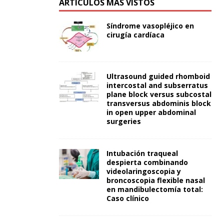
ARTÍCULOS MÁS VISTOS
Síndrome vasopléjico en
cirugía cardíaca
Ultrasound guided rhomboid
intercostal and subserratus
plane block versus subcostal
transversus abdominis block
in open upper abdominal
surgeries
Intubación traqueal
despierta combinando
videolaringoscopia y
broncoscopia flexible nasal
en mandibulectomía total:
Caso clínico