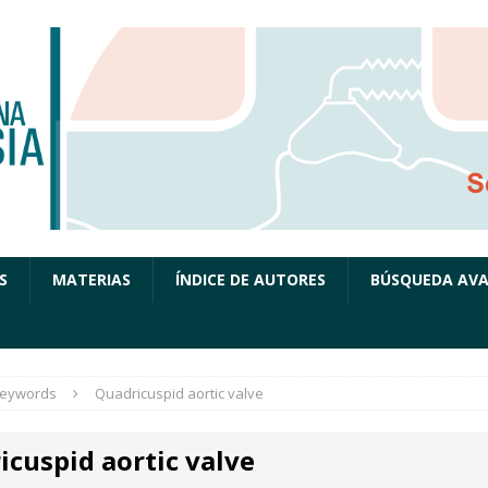
S
MATERIAS
ÍNDICE DE AUTORES
BÚSQUEDA AV
eywords
Quadricuspid aortic valve
icuspid aortic valve