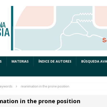
S
MATERIAS
ÍNDICE DE AUTORES
BÚSQUEDA AV
eywords
reanimation in the prone position
mation in the prone position