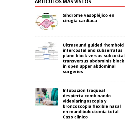
ARTÍCULOS MÁS VISTOS
Síndrome vasopléjico en
cirugía cardíaca
Ultrasound guided rhomboid
intercostal and subserratus
plane block versus subcostal
transversus abdominis block
in open upper abdominal
surgeries
Intubación traqueal
despierta combinando
videolaringoscopia y
broncoscopia flexible nasal
en mandibulectomía total:
Caso clínico