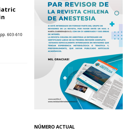
atric
in
 pp. 603-610
NÚMERO ACTUAL