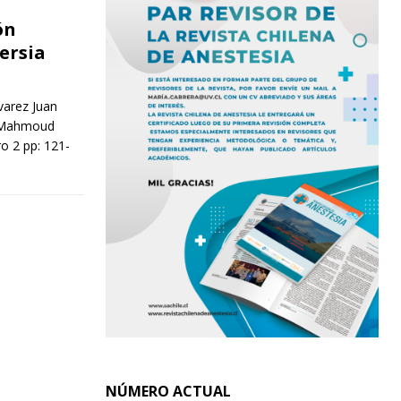
ón
ersia
varez Juan
l-Mahmoud
 2 pp: 121-
NÚMERO ACTUAL