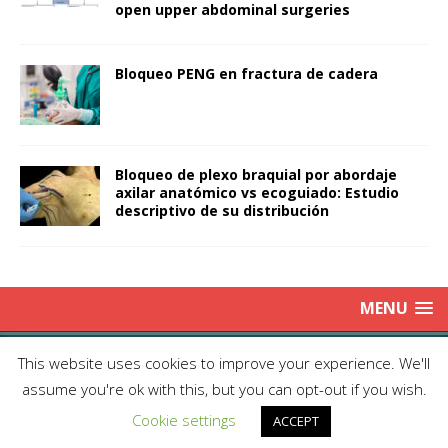
open upper abdominal surgeries
Bloqueo PENG en fractura de cadera
Bloqueo de plexo braquial por abordaje
axilar anatómico vs ecoguiado: Estudio
descriptivo de su distribución
MENU
Copyright © 2025 | Publicación Oficial de la Sociedad de Médicos
This website uses cookies to improve your experience. We'll
Anestesiólogos de Chile|
Enviar Email
| Producción: Editorial Iku
assume you're ok with this, but you can opt-out if you wish.
Ltda.| This work is licensed under Creative Commons Attribution 4.0
Cookie settings
International
ACCEPT