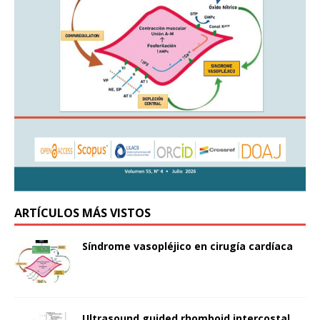
ARTÍCULOS MÁS VISTOS
Síndrome vasopléjico en cirugía cardíaca
Ultrasound guided rhomboid intercostal