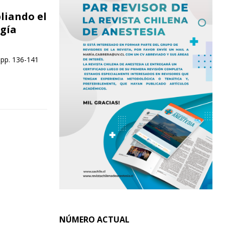
liando el
ugía
 pp. 136-141
NÚMERO ACTUAL