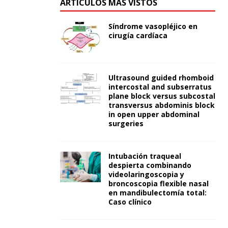
ARTÍCULOS MÁS VISTOS
Síndrome vasopléjico en
cirugía cardíaca
Ultrasound guided rhomboid
intercostal and subserratus
plane block versus subcostal
transversus abdominis block
in open upper abdominal
surgeries
Intubación traqueal
despierta combinando
videolaringoscopia y
broncoscopia flexible nasal
en mandibulectomía total:
Caso clínico