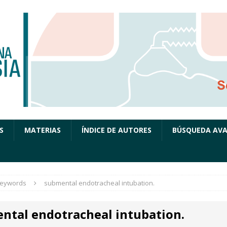
S
MATERIAS
ÍNDICE DE AUTORES
BÚSQUEDA AV
eywords
submental endotracheal intubation.
ntal endotracheal intubation.