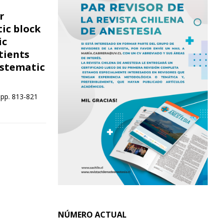
r
ic block
ic
tients
ystematic
 pp. 813-821
NÚMERO ACTUAL