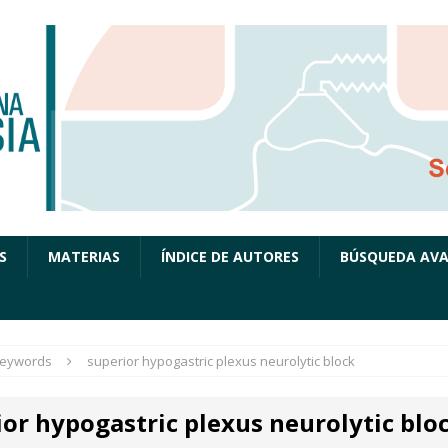
S
MATERIAS
ÍNDICE DE AUTORES
BÚSQUEDA AV
eywords
superior hypogastric plexus neurolytic block
ior hypogastric plexus neurolytic blo