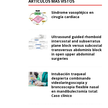
ARTÍCULOS MÁS VISTOS
Síndrome vasopléjico en
cirugía cardíaca
Ultrasound guided rhomboid
intercostal and subserratus
plane block versus subcostal
transversus abdominis block
in open upper abdominal
surgeries
Intubación traqueal
despierta combinando
videolaringoscopia y
broncoscopia flexible nasal
en mandibulectomía total:
Caso clínico