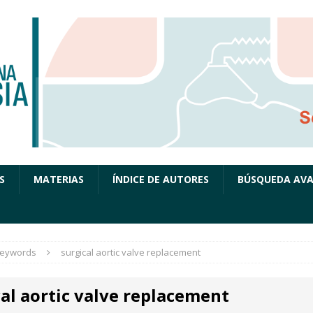
S
MATERIAS
ÍNDICE DE AUTORES
BÚSQUEDA AV
eywords
surgical aortic valve replacement
al aortic valve replacement