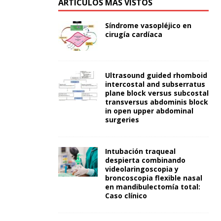
ARTÍCULOS MÁS VISTOS
Síndrome vasopléjico en
cirugía cardíaca
Ultrasound guided rhomboid
intercostal and subserratus
plane block versus subcostal
transversus abdominis block
in open upper abdominal
surgeries
Intubación traqueal
despierta combinando
videolaringoscopia y
broncoscopia flexible nasal
en mandibulectomía total:
Caso clínico