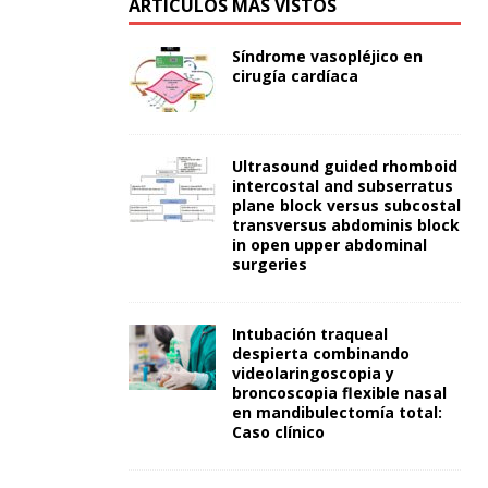
ARTÍCULOS MÁS VISTOS
Síndrome vasopléjico en
cirugía cardíaca
Ultrasound guided rhomboid
intercostal and subserratus
plane block versus subcostal
transversus abdominis block
in open upper abdominal
surgeries
Intubación traqueal
despierta combinando
videolaringoscopia y
broncoscopia flexible nasal
en mandibulectomía total:
Caso clínico