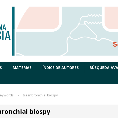
S
MATERIAS
ÍNDICE DE AUTORES
BÚSQUEDA AV
eywords
trasnbronchial biospy
bronchial biospy