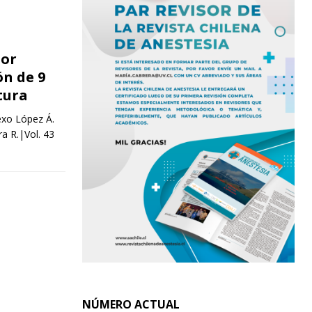
por
ón de 9
atura
exo López Á.
a R.|Vol. 43
NÚMERO ACTUAL