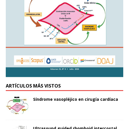
ARTÍCULOS MÁS VISTOS
Síndrome vasopléjico en cirugía cardíaca
Ultrasound guided rhomboid intercostal