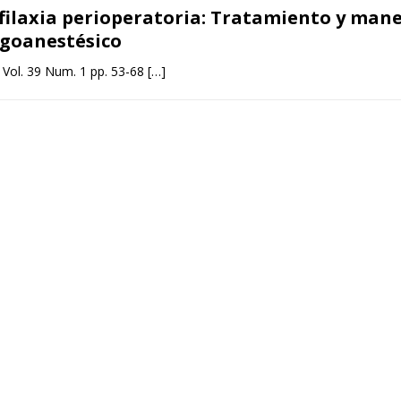
filaxia perioperatoria: Tratamiento y mane
rgoanestésico
 Vol. 39 Num. 1 pp. 53-68
[…]