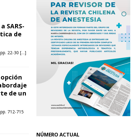
 a SARS-
tica de
 pp. 22-30
[…]
 opción
 abordaje
rte de un
 pp. 712-715
NÚMERO ACTUAL