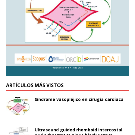
ARTÍCULOS MÁS VISTOS
Síndrome vasopléjico en cirugía cardíaca
Ultrasound guided rhomboid intercostal