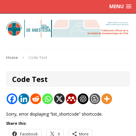
MENU
Home
Code Test
Code Test
Sorry, error displaying “list_shortcode” shortcode.
Share this:
Facebook
X
More