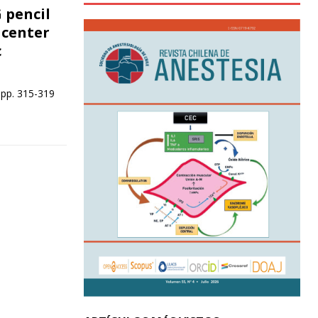
 pencil
 center
c
 pp. 315-319