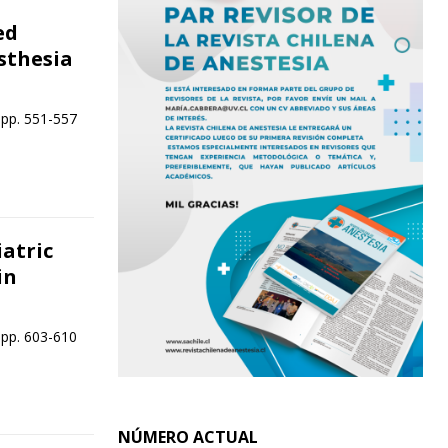
ed
sthesia
 pp. 551-557
atric
in
 pp. 603-610
NÚMERO ACTUAL