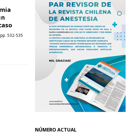
rmia
un
caso
 pp. 532-535
NÚMERO ACTUAL