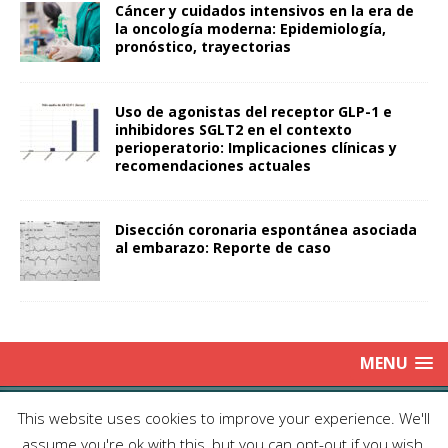
Cáncer y cuidados intensivos en la era de
la oncología moderna: Epidemiología,
pronóstico, trayectorias
Uso de agonistas del receptor GLP-1 e
inhibidores SGLT2 en el contexto
perioperatorio: Implicaciones clínicas y
recomendaciones actuales
Disección coronaria espontánea asociada
al embarazo: Reporte de caso
MENU
Copyright © 2025 | Publicación Oficial de la Sociedad de Médicos
This website uses cookies to improve your experience. We'll
Anestesiólogos de Chile|
Enviar Email
| Producción: Editorial Iku
assume you're ok with this, but you can opt-out if you wish.