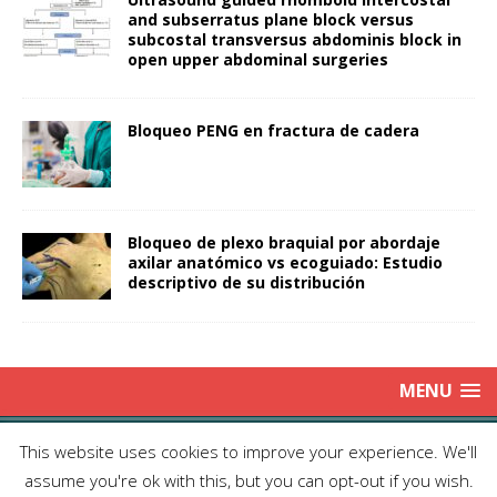
and subserratus plane block versus
subcostal transversus abdominis block in
open upper abdominal surgeries
Bloqueo PENG en fractura de cadera
Bloqueo de plexo braquial por abordaje
axilar anatómico vs ecoguiado: Estudio
descriptivo de su distribución
MENU
Copyright © 2025 | Publicación Oficial de la Sociedad de Médicos
This website uses cookies to improve your experience. We'll
Anestesiólogos de Chile|
Enviar Email
| Producción: Editorial Iku
assume you're ok with this, but you can opt-out if you wish.
Ltda.| This work is licensed under Creative Commons Attribution 4.0