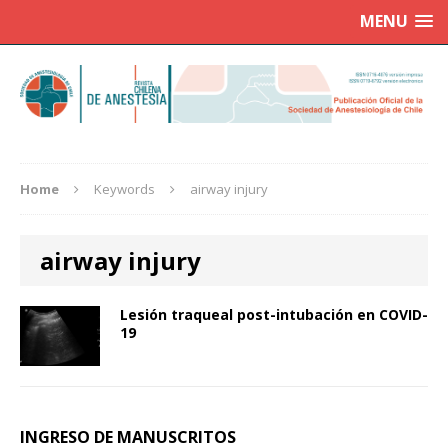
MENU
Home
Keywords
airway injury
airway injury
Lesión traqueal post-intubación en COVID-
19
INGRESO DE MANUSCRITOS