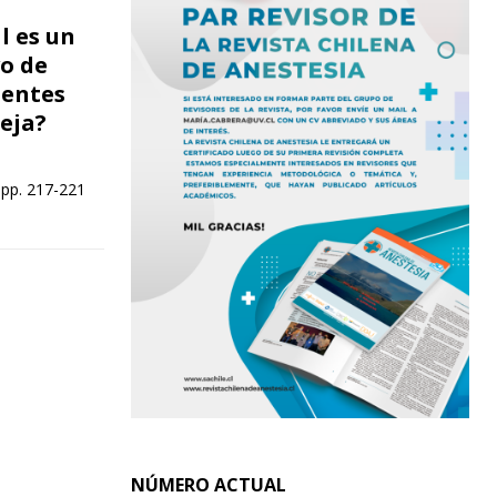
l es un
vo de
ientes
eja?
 pp. 217-221
NÚMERO ACTUAL