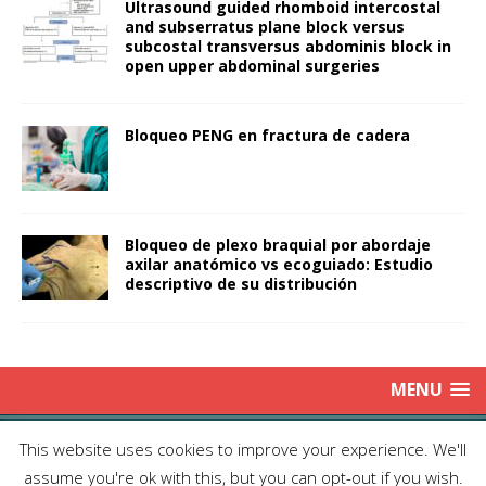
Ultrasound guided rhomboid intercostal
and subserratus plane block versus
subcostal transversus abdominis block in
open upper abdominal surgeries
Bloqueo PENG en fractura de cadera
Bloqueo de plexo braquial por abordaje
axilar anatómico vs ecoguiado: Estudio
descriptivo de su distribución
MENU
Copyright © 2025 | Publicación Oficial de la Sociedad de Médicos
This website uses cookies to improve your experience. We'll
Anestesiólogos de Chile|
Enviar Email
| Producción: Editorial Iku
assume you're ok with this, but you can opt-out if you wish.