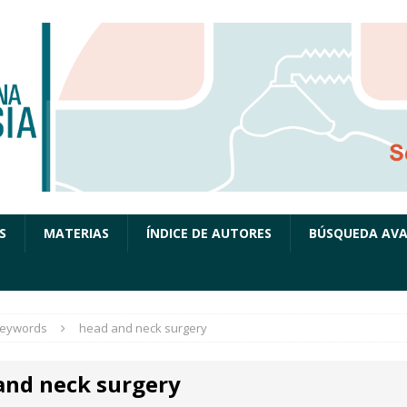
S
MATERIAS
ÍNDICE DE AUTORES
BÚSQUEDA AV
eywords
head and neck surgery
and neck surgery