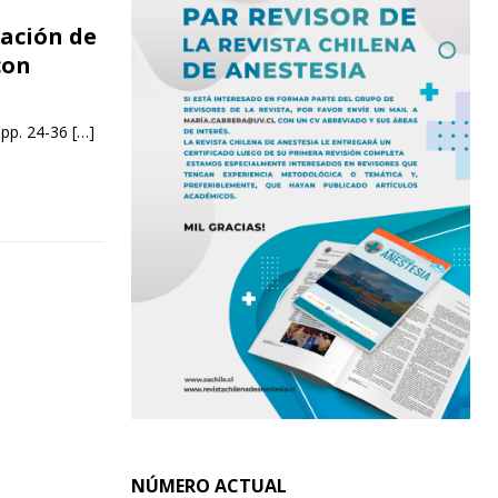
ración de
con
 pp. 24-36
[…]
NÚMERO ACTUAL