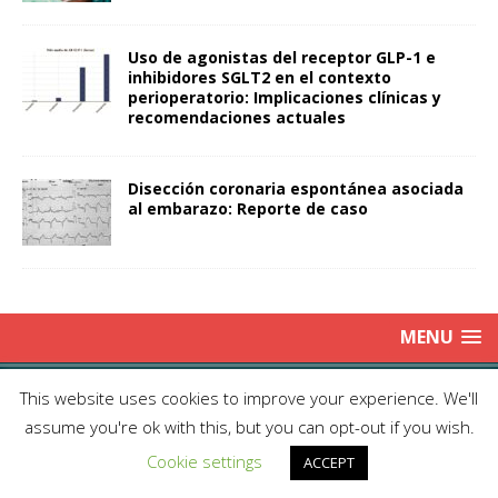
Uso de agonistas del receptor GLP-1 e
inhibidores SGLT2 en el contexto
perioperatorio: Implicaciones clínicas y
recomendaciones actuales
Disección coronaria espontánea asociada
al embarazo: Reporte de caso
MENU
Copyright © 2025 | Publicación Oficial de la Sociedad de Médicos
This website uses cookies to improve your experience. We'll
Anestesiólogos de Chile|
Enviar Email
| Producción: Editorial Iku
assume you're ok with this, but you can opt-out if you wish.
Ltda.| This work is licensed under Creative Commons Attribution 4.0
Cookie settings
International
ACCEPT