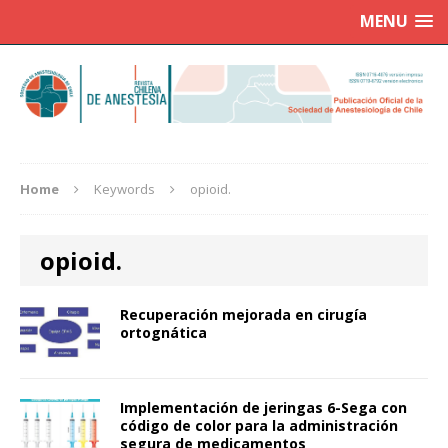
MENU
Home
Keywords
opioid.
opioid.
Recuperación mejorada en cirugía
ortognática
Implementación de jeringas 6-Sega con
código de color para la administración
segura de medicamentos