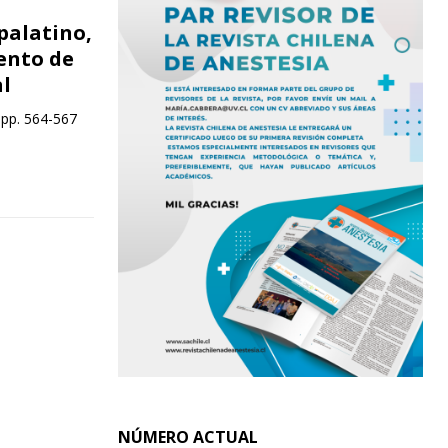
palatino,
ento de
al
 pp. 564-567
NÚMERO ACTUAL