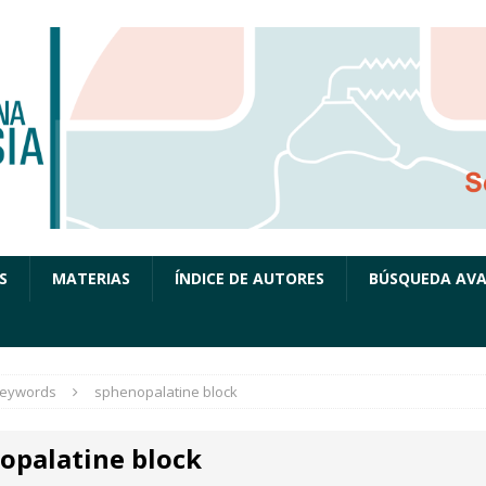
S
MATERIAS
ÍNDICE DE AUTORES
BÚSQUEDA AV
eywords
sphenopalatine block
opalatine block