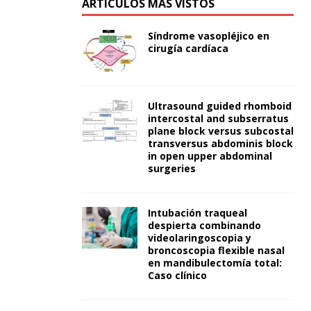
ARTÍCULOS MÁS VISTOS
Síndrome vasopléjico en
cirugía cardíaca
Ultrasound guided rhomboid
intercostal and subserratus
plane block versus subcostal
transversus abdominis block
in open upper abdominal
surgeries
Intubación traqueal
despierta combinando
videolaringoscopia y
broncoscopia flexible nasal
en mandibulectomía total:
Caso clínico