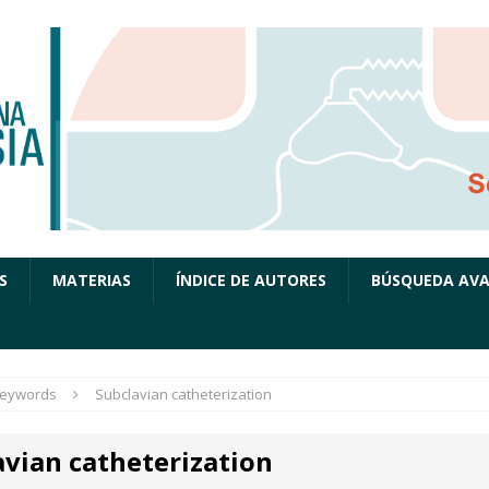
S
MATERIAS
ÍNDICE DE AUTORES
BÚSQUEDA AV
eywords
Subclavian catheterization
avian catheterization