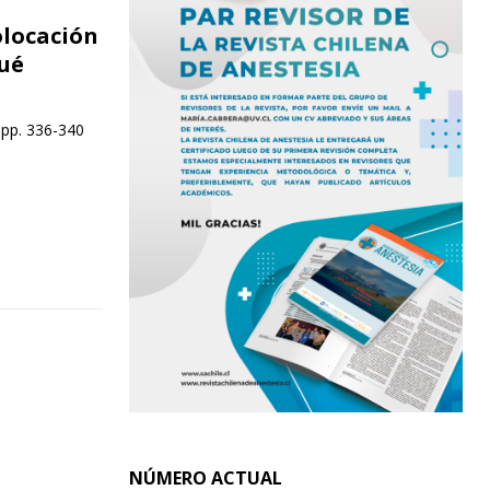
olocación
qué
 pp. 336-340
NÚMERO ACTUAL