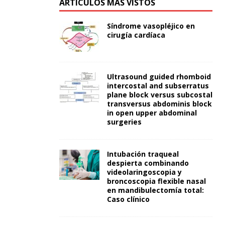
ARTÍCULOS MÁS VISTOS
Síndrome vasopléjico en
cirugía cardíaca
Ultrasound guided rhomboid
intercostal and subserratus
plane block versus subcostal
transversus abdominis block
in open upper abdominal
surgeries
Intubación traqueal
despierta combinando
videolaringoscopia y
broncoscopia flexible nasal
en mandibulectomía total:
Caso clínico